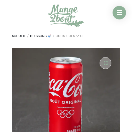
ACCUEIL
/
BOISSONS
/
COCA-COLA 33 CL