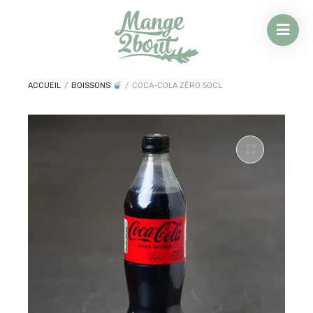
ACCUEIL
/
BOISSONS
/
COCA-COLA ZÉRO 50CL