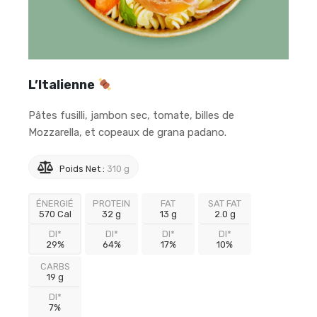
L’Italienne
Pâtes fusilli, jambon sec, tomate, billes de
Mozzarella, et copeaux de grana padano.
Poids Net :
310 g
ÉNERGIÉ
PROTEIN
FAT
SAT FAT
570 Cal
32 g
13 g
2.0 g
DI*
DI*
DI*
DI*
29%
64%
17%
10%
CARBS
19 g
DI*
7%