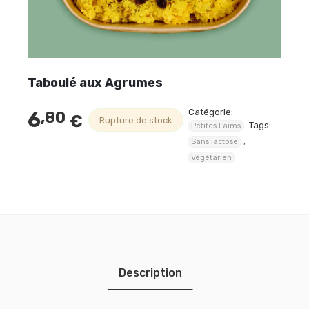
Taboulé aux Agrumes
Catégorie:
6
,80
€
Rupture de stock
Tags:
Petites Faims
,
Sans lactose
Végétarien
Description